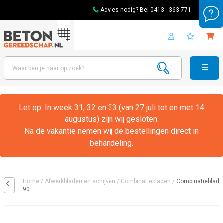
Advies nodig? Bel
0413 - 363 771
Let op: In week 31, 32 en 33 (van 27 juli tot en met 14
augustus) zijn wij gesloten.
Na de vakantie nemen wij de bestellingen direct in
behandeling.
Home
/
Afwerkbladen en schijven
/
Combinatiebladen
/
Combinatieblad
90