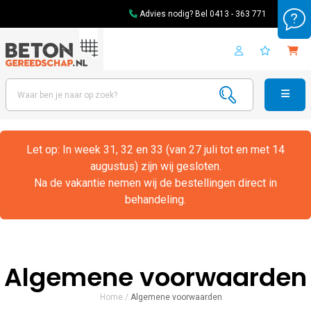
Advies nodig? Bel
0413 - 363 771
Let op: In week 31, 32 en 33 (van 27 juli tot en met 14
augustus) zijn wij gesloten.
Na de vakantie nemen wij de bestellingen direct in
behandeling.
Algemene voorwaarden
Home
/
Algemene voorwaarden