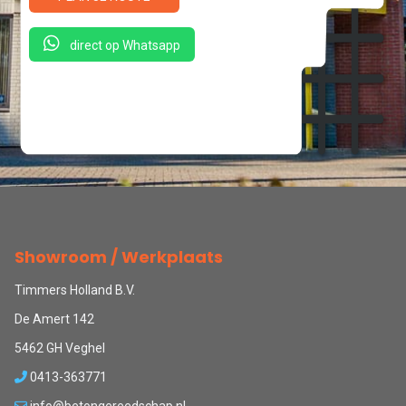
direct op Whatsapp
Showroom / Werkplaats
Timmers Holland B.V.
De Amert 142
5462 GH Veghel
0413-363771