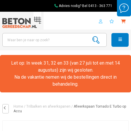
Advies nodig? Bel
0413 - 363 771
Let op: In week 31, 32 en 33 (van 27 juli tot en met 14
augustus) zijn wij gesloten.
Na de vakantie nemen wij de bestellingen direct in
behandeling.
Home
/
Trilbalken en afwerkspanen
/
Afwerkspaan Tornado E Turbo op
Accu