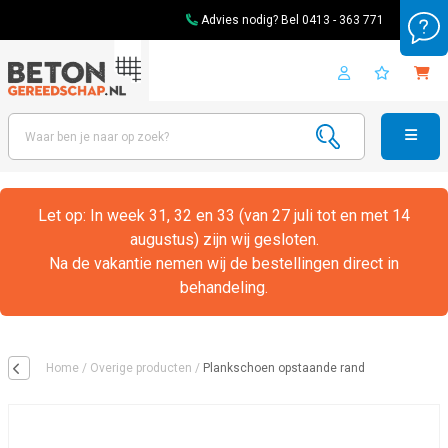
Advies nodig? Bel
0413 - 363 771
Let op: In week 31, 32 en 33 (van 27 juli tot en met 14
augustus) zijn wij gesloten.
Na de vakantie nemen wij de bestellingen direct in
behandeling.
Home
/
Overige producten
/
Plankschoen opstaande rand