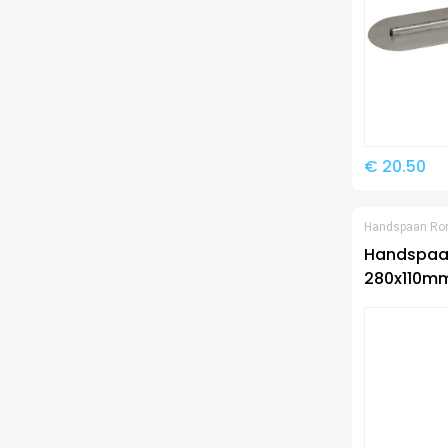
€ 20.50
Handspaan Ro
Handspaan
280x110m