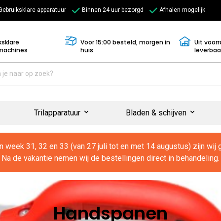
Gebruiksklare apparatuur
Binnen 24 uur bezorgd
Afhalen mogelijk
ksklare
Voor 15:00 besteld, morgen in
Uit voor
machines
huis
leverbaa
Trilapparatuur
Bladen & schijven
In week 31, 32 en 33 (van 27 juli tot en met 14 augustus) zijn wij 
Na de vakantie nemen wij de bestellingen direct in behandeling.
Handspanen