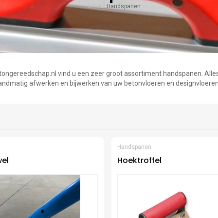
Home
/
Handspanen
etongereedschap.nl vind u een zeer groot assortiment handspanen. Alle
andmatig afwerken en bijwerken van uw betonvloeren en designvloeren
Handspanen
wel
Hoektroffel