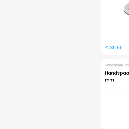
€ 35.50
Handspaan Po
Handspaan
mm