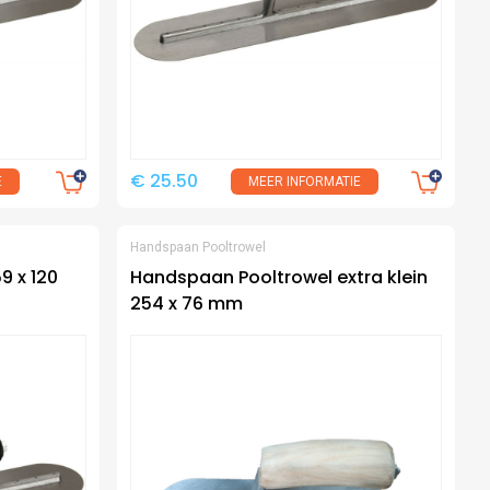
€ 25.50
E
MEER INFORMATIE
Handspaan Pooltrowel
9 x 120
Handspaan Pooltrowel extra klein
254 x 76 mm