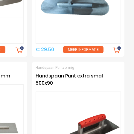
€ 29.50
E
MEER INFORMATIE
Handspaan Puntvormig
5 mm
Handspaan Punt extra smal
500x90