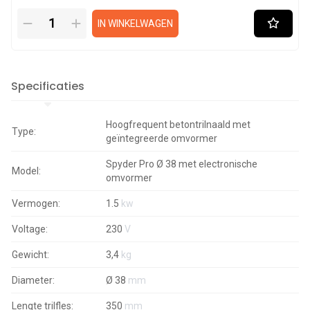
IN WINKELWAGEN
Specificaties
Hoogfrequent betontrilnaald met
Type:
geïntegreerde omvormer
Spyder Pro Ø 38 met electronische
Model:
omvormer
Vermogen:
1.5
kw
Voltage:
230
V
Gewicht:
3,4
kg
Diameter:
Ø 38
mm
Lengte trilfles:
350
mm