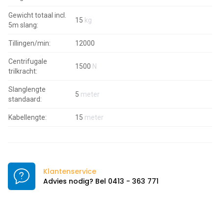
Gewicht totaal incl.
15
kg
5m slang:
Tillingen/min:
12000
Centrifugale
1500
N
trilkracht:
Slanglengte
5
meter
standaard:
Kabellengte:
15
meter
Klantenservice
Advies nodig? Bel 0413 - 363 771