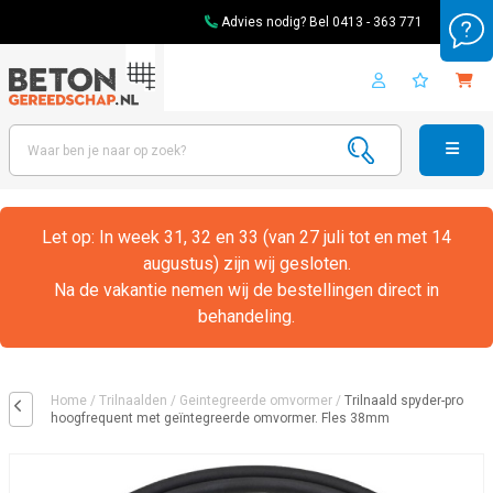
Advies nodig? Bel
0413 - 363 771
Let op: In week 31, 32 en 33 (van 27 juli tot en met 14
augustus) zijn wij gesloten.
Na de vakantie nemen wij de bestellingen direct in
behandeling.
Home
/
Trilnaalden
/
Geintegreerde omvormer
/
Trilnaald spyder-pro
hoogfrequent met geïntegreerde omvormer. Fles 38mm