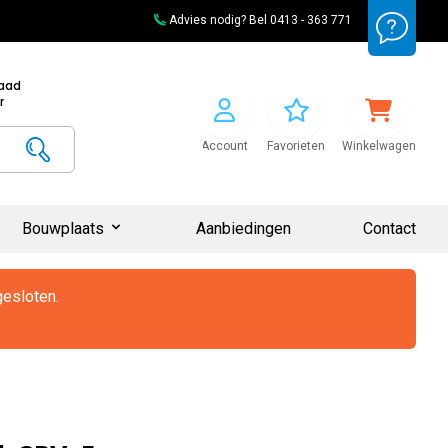
Advies nodig? Bel
0413 - 363 771
raad
r
Account
Favorieten
Winkelwagen
Bouwplaats
Aanbiedingen
Contact
gesloten.