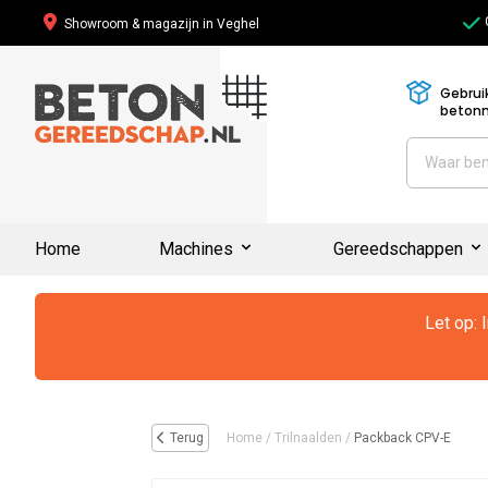
Showroom & magazijn in Veghel
Gebrui
beton
Home
Machines
Gereedschappen
Let op: 
Terug
Home
/
Trilnaalden
/
Packback CPV-E