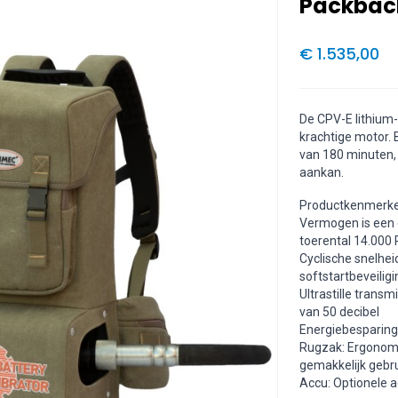
Packbac
€ 1.535,00
De CPV-E lithium-
krachtige motor. B
van 180 minuten,
aankan.
Productkenmerk
Vermogen is een 
toerental 14.000
Cyclische snelhe
softstartbeveiligi
Ultrastille transm
van 50 decibel
Energiebesparing:
Rugzak: Ergonomi
gemakkelijk gebru
Accu: Optionele a