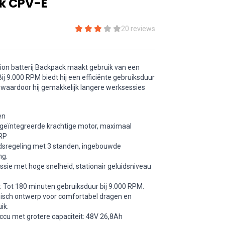
k CPV-E
20 reviews
ion batterij Backpack maakt gebruik van een
ij 9.000 RPM biedt hij een efficiënte gebruiksduur
 waardoor hij gemakkelijk langere werksessies
en
geïntegreerde krachtige motor, maximaal
 RP
idsregeling met 3 standen, ingebouwde
ng.
issie met hoge snelheid, stationair geluidsniveau
 Tot 180 minuten gebruiksduur bij 9.000 RPM.
sch ontwerp voor comfortabel dragen en
ik.
ccu met grotere capaciteit: 48V 26,8Ah