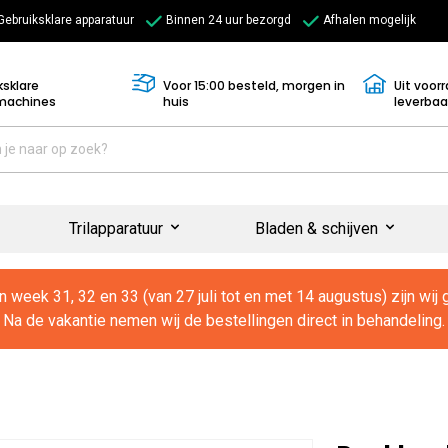
Gebruiksklare apparatuur
Binnen 24 uur bezorgd
Afhalen mogelijk
ksklare
Voor 15:00 besteld, morgen in
Uit voor
machines
huis
leverbaa
Trilapparatuur
Bladen & schijven
In week 31, 32 en 33 (van 27 juli tot en met 14 augustus) zijn wij 
Na de vakantie nemen wij de bestellingen direct in behandeling.