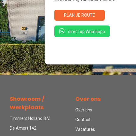
PLAN JE ROUTE
direct op Whatsapp
Showroom /
Over ons
Werkplaats
Over ons
Timmers Holland B.V.
Contact
De Amert 142
Vacatures