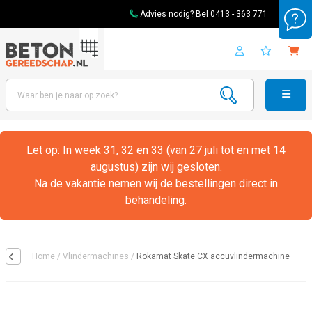
Advies nodig? Bel
0413 - 363 771
Let op: In week 31, 32 en 33 (van 27 juli tot en met 14
augustus) zijn wij gesloten.
Na de vakantie nemen wij de bestellingen direct in
behandeling.
Home
/
Vlindermachines
/
Rokamat Skate CX accuvlindermachine