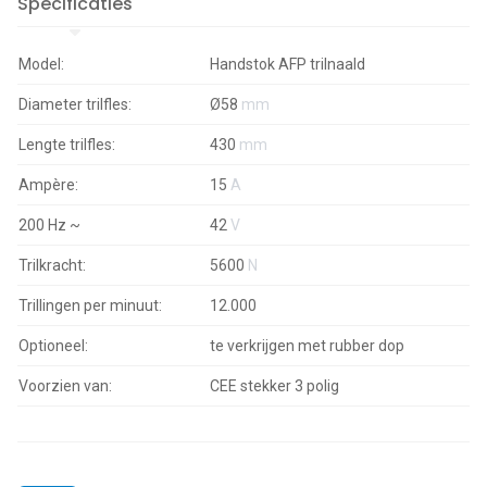
Specificaties
Model:
Handstok AFP trilnaald
Diameter trilfles:
Ø58
mm
Lengte trilfles:
430
mm
Ampère:
15
A
200 Hz ~
42
V
Trilkracht:
5600
N
Trillingen per minuut:
12.000
Optioneel:
te verkrijgen met rubber dop
Voorzien van:
CEE stekker 3 polig