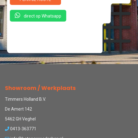
direct op Whatsapp
Showroom / Werkplaats
Timmers Holland B.V.
De Amert 142
5462 GH Veghel
0413-363771