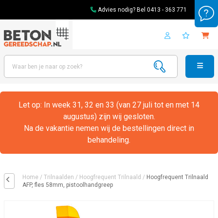
Advies nodig? Bel
0413 - 363 771
Let op: In week 31, 32 en 33 (van 27 juli tot en met 14
augustus) zijn wij gesloten.
Na de vakantie nemen wij de bestellingen direct in
behandeling.
Home
/
Trilnaalden
/
Hoogfrequent Trilnaald
/
Hoogfrequent Trilnaald
AFP, fles 58mm, pistoolhandgreep