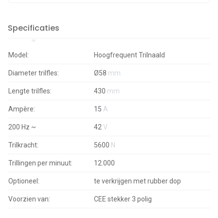
Specificaties
Model:
Hoogfrequent Trilnaald
Diameter trilfles:
Ø58
mm
Lengte trilfles:
430
mm
Ampère:
15
A
200 Hz ~
42
V
Trilkracht:
5600
N
Trillingen per minuut:
12.000
Optioneel:
te verkrijgen met rubber dop
Voorzien van:
CEE stekker 3 polig