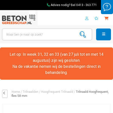
Advies nodig? Bel
0413 - 363 771
Let op: In week 31, 32 en 33 (van 27 juli tot en met 14
augustus) zijn wij gesloten.
Na de vakantie nemen wij de bestellingen direct in
behandeling.
Home
/
Trilnaalden
/
Hoogfrequent Trilnaald
/
Trilnaald Hoogfrequent,
fles 58 mm