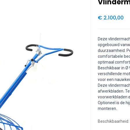
Vlinder
€ 2.100,00
Deze vlindermach
opgebouwd vanwege
duurzaamheid. Pe
comfortabele bed
optimaal comfort
Beschikbaar in Ø
verschillende mo
voor een nauwkeur
Deze vlindermach
afwerkbladen. Te
voorwerkbladen en
Optioneel is de h
monteren.
Beschikbaarheid: