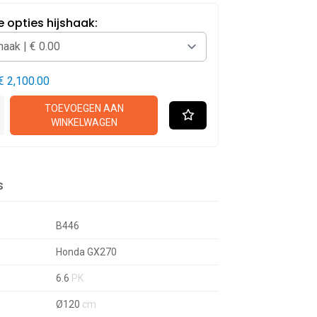
 opties hijshaak:
€ 2,100.00
TOEVOEGEN AAN
WINKELWAGEN
s
B446
Honda GX270
6.6
PK
Ø120
cm