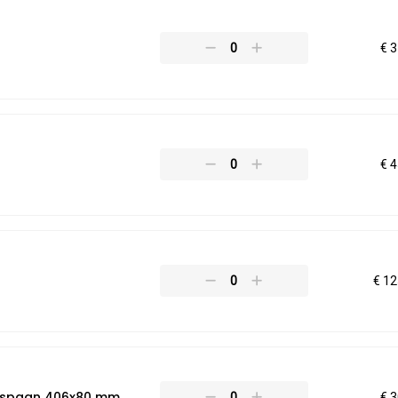
€ 3
€ 4
€ 12
dspaan 406x80 mm
€ 3