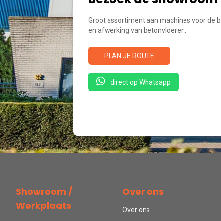
Groot assortiment aan machines voor de b
en afwerking van betonvloeren.
PLAN JE ROUTE
direct op Whatsapp
Showroom /
Over ons
Werkplaats
Over ons