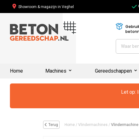
Showroom & magazijn in Veghel
Gebrui
beton
Home
Machines
Gereedschappen
Let op: 
Terug
Home
/
Vlindermachines
/
Vlindermachin