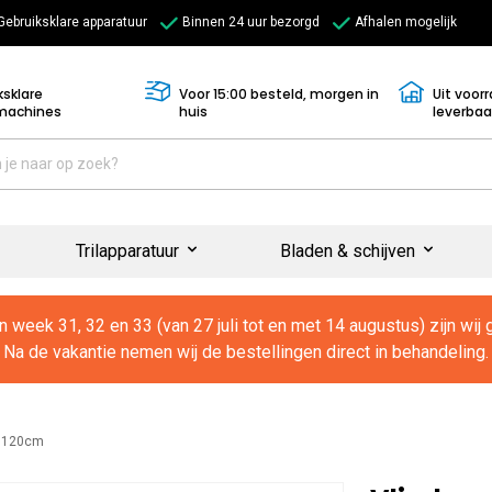
Gebruiksklare apparatuur
Binnen 24 uur bezorgd
Afhalen mogelijk
ksklare
Voor 15:00 besteld, morgen in
Uit voor
machines
huis
leverbaa
Trilapparatuur
Bladen & schijven
In week 31, 32 en 33 (van 27 juli tot en met 14 augustus) zijn wij 
Na de vakantie nemen wij de bestellingen direct in behandeling.
e 120cm