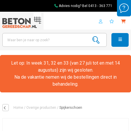
Advies nodig? Bel
0413 - 363 771
Let op: In week 31, 32 en 33 (van 27 juli tot en met 14
augustus) zijn wij gesloten.
Na de vakantie nemen wij de bestellingen direct in
behandeling.
Home
/
Overige producten
/
Spijkerschoen