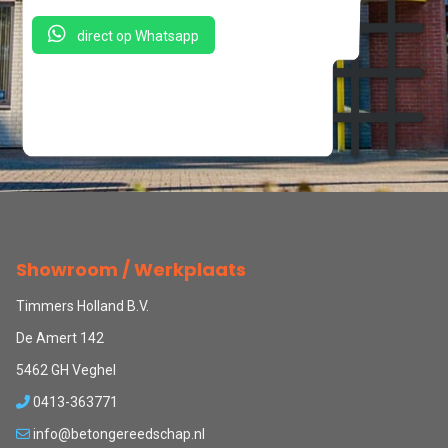
direct op Whatsapp
Showroom / Werkplaats
Timmers Holland B.V.
De Amert 142
5462 GH Veghel
0413-363771
info@betongereedschap.nl