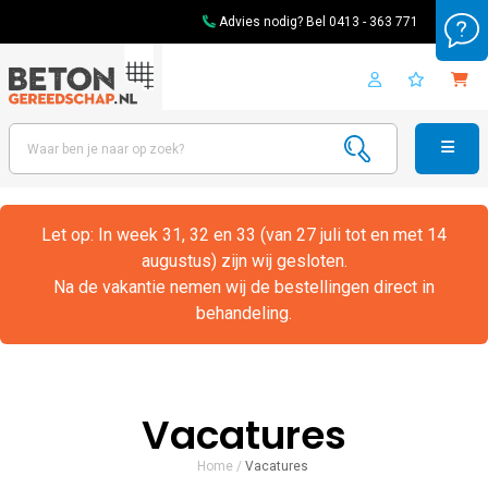
Advies nodig? Bel
0413 - 363 771
Let op: In week 31, 32 en 33 (van 27 juli tot en met 14
augustus) zijn wij gesloten.
Na de vakantie nemen wij de bestellingen direct in
behandeling.
Vacatures
Home
/
Vacatures