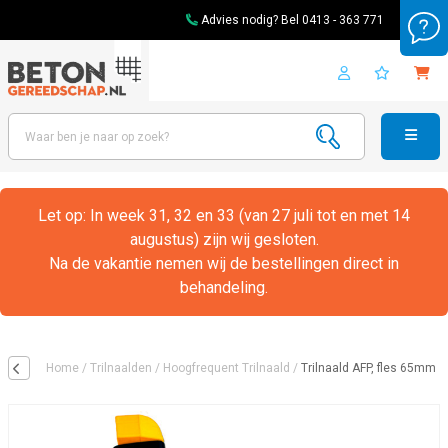
Advies nodig? Bel
0413 - 363 771
Let op: In week 31, 32 en 33 (van 27 juli tot en met 14
augustus) zijn wij gesloten.
Na de vakantie nemen wij de bestellingen direct in
behandeling.
Home
/
Trilnaalden
/
Hoogfrequent Trilnaald
/
Trilnaald AFP, fles 65mm