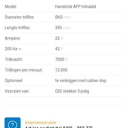
Model:
Handstok AFP trilnaald
Diameter trilfles:
Ø65
mm
Lengte trilfles:
395
mm
Ampère:
22
A
200 Hz ~
42
V
Trilkracht:
7000
N
Trillingen per minuut:
12.000
Optioneel:
te verkrijgen met rubber dop
Voorzien van:
CEE stekker 3 polig
Klantenservice