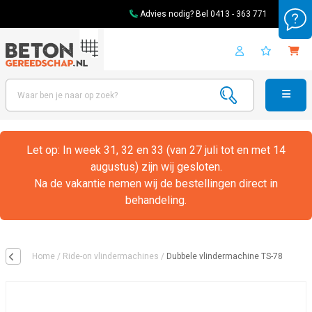
Advies nodig? Bel
0413 - 363 771
Let op: In week 31, 32 en 33 (van 27 juli tot en met 14
augustus) zijn wij gesloten.
Na de vakantie nemen wij de bestellingen direct in
behandeling.
Home
/
Ride-on vlindermachines
/
Dubbele vlindermachine TS-78