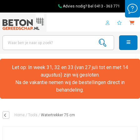
Advies nodig? Bel
0413 - 363 771
Let op: In week 31, 32 en 33 (van 27 juli tot en met 14
augustus) zijn wij gesloten.
Na de vakantie nemen wij de bestellingen direct in
behandeling.
Home
/
Tools
/
Watertrekker 75 cm