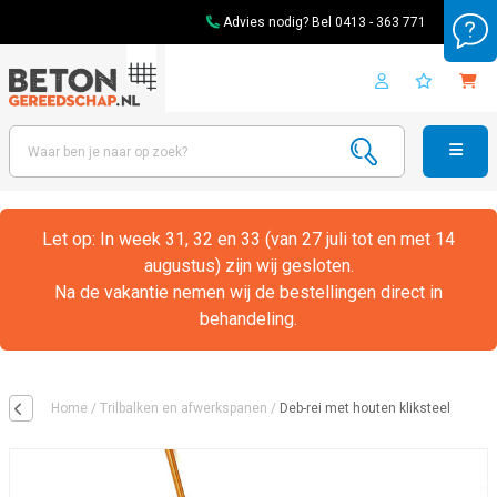
Advies nodig? Bel
0413 - 363 771
Let op: In week 31, 32 en 33 (van 27 juli tot en met 14
augustus) zijn wij gesloten.
Na de vakantie nemen wij de bestellingen direct in
behandeling.
Home
/
Trilbalken en afwerkspanen
/
Deb-rei met houten kliksteel