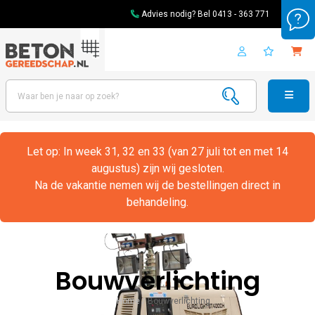
Advies nodig? Bel
0413 - 363 771
Let op: In week 31, 32 en 33 (van 27 juli tot en met 14
augustus) zijn wij gesloten.
Na de vakantie nemen wij de bestellingen direct in
behandeling.
Bouwverlichting
Home
/
Bouwverlichting