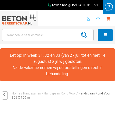
Advies nodig? Bel
0413 - 363 771
Let op: In week 31, 32 en 33 (van 27 juli tot en met 14
augustus) zijn wij gesloten.
Na de vakantie nemen wij de bestellingen direct in
behandeling.
Home
/
Handspanen
/
Handspaan Rond Voor
/
Handspaan Rond Voor
356 X 100 mm